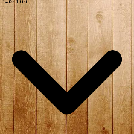
14
:
00
–
19
:
00