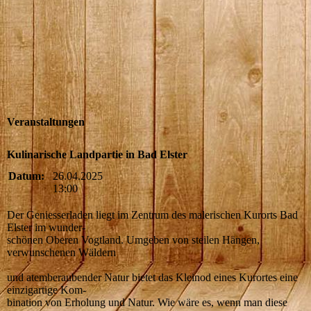
Veranstaltungen
Kulinarische Landpartie in Bad Elster
Datum:
26.04.2025
13:00
Der Geniesserladen liegt im Zentrum des malerischen Kurorts Bad
Elster im wunder-
schönen Oberen Vogtland. Umgeben von steilen Hängen,
verwunschenen Wäldern
und atemberaubender Natur bietet das Kleinod eines Kurortes eine
einzigartige Kom-
bination von Erholung und Natur. Wie wäre es, wenn man diese