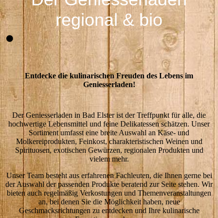
regional & bio
Entdecke die kulinarischen Freuden des Lebens im
Geniesserladen!
Der Geniesserladen in Bad Elster ist der Treffpunkt für alle, die
hochwertige Lebensmittel und feine Delikatessen schätzen. Unser
Sortiment umfasst eine breite Auswahl an Käse- und
Molkereiprodukten, Feinkost, charakteristischen Weinen und
Spirituosen, exotischen Gewürzen, regionalen Produkten und
vielem mehr.
Unser Team besteht aus erfahrenen Fachleuten, die Ihnen gerne bei
der Auswahl der passenden Produkte beratend zur Seite stehen. Wir
bieten auch regelmäßig Verkostungen und Themenveranstaltungen
an, bei denen Sie die Möglichkeit haben, neue
Geschmacksrichtungen zu entdecken und Ihre kulinarische