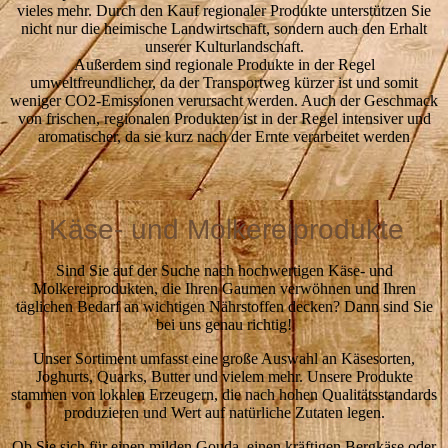
vieles mehr. Durch den Kauf regionaler Produkte unterstützen Sie
nicht nur die heimische Landwirtschaft, sondern auch den Erhalt
unserer Kulturlandschaft.
Außerdem sind regionale Produkte in der Regel
umweltfreundlicher, da der Transportweg kürzer ist und somit
weniger CO2-Emissionen verursacht werden. Auch der Geschmack
von frischen, regionalen Produkten ist in der Regel intensiver und
aromatischer, da sie kurz nach der Ernte verarbeitet werden
Käse- und Molkereiprodukte
Sind Sie auf der Suche nach hochwertigen Käse- und
Molkereiprodukten, die Ihren Gaumen verwöhnen und Ihren
täglichen Bedarf an wichtigen Nährstoffen decken? Dann sind Sie
bei uns genau richtig!
Unser Sortiment umfasst eine große Auswahl an Käsesorten,
Joghurts, Quarks, Butter und vielem mehr. Unsere Produkte
stammen von lokalen Erzeugern, die nach hohen Qualitätsstandards
produzieren und Wert auf natürliche Zutaten legen.
Ob Sie sich für einen milden Gouda, einen kräftigen Bergkäse oder