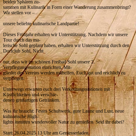
beiden Sphären zu-
sammen mit Kulinarik in Form einer Wanderung zusammenbringt?
Wir stellen vor –
unsere beliebte kulinarische Landpartie!
Dieses Frühjahr erhalten wir Unterstützung. Nachdem wir unsere
Tour durch das ma-
lerische Sohl geplant haben, erhalten wir Unterstützung durch den
Dorfclub Sohl. Nicht
nur, dass wir im schönen Freibad Sohl unsere 2.
Verpflegungsstation einrichten, Mit-
glieder des Vereins werden mithelfen, Euch gut und reichlich zu
verpflegen.
Unterwegs erwarten euch drei Verkostungsstationen mit
Köstlichkeiten und verschie-
denen großartigen Getränken.
Was ihr braucht: Festes Schuhwerk, gute Laune und Lust, neue
kulinarische High-
lights inmitten wundervoller Natur zu genießen. Seid ihr dabei?
Start: 26.04.2025 13 Uhr am Geniesserladen,