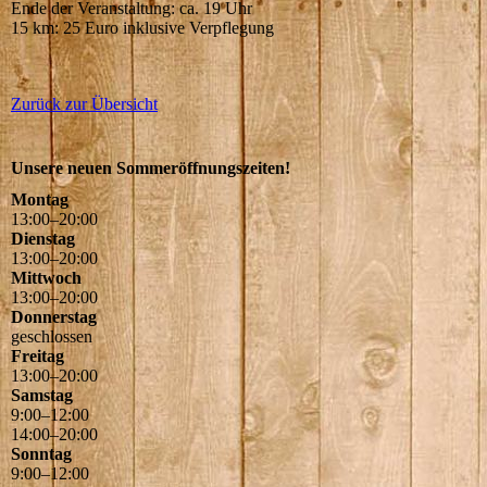
Ende der Veranstaltung: ca. 19 Uhr
15 km: 25 Euro inklusive Verpflegung
Zurück zur Übersicht
Unsere neuen Sommeröffnungszeiten!
Montag
13
:
00
–
20
:
00
Dienstag
13
:
00
–
20
:
00
Mittwoch
13
:
00
–
20
:
00
Donnerstag
geschlossen
Freitag
13
:
00
–
20
:
00
Samstag
9
:
00
–
12
:
00
14
:
00
–
20
:
00
Sonntag
9
:
00
–
12
:
00