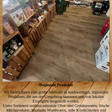
Regionale Produkte
Wir bieten Ihnen eine große Auswahl an hochwertigen, regionalen
Produkten, die aus der Umgebung stammen und von lokalen
Erzeugern hergestellt werden.
Unser Sortiment umfasst saisonale Obst- und Gemüsesorten, frische
Milchprodukte, herzhafte Wurstwaren, süße Köstlichkeiten und