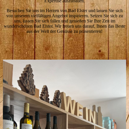
Expertise auszubauen.
Besuchen Sie uns im Herzen von Bad Elster und lassen Sie sich
von unserem vielfältigen Angebot inspirieren. Setzen Sie sich zu
uns, lassen Sie sich fallen und genießen Sie Ihre Zeit im
wunderschönen Bad Elster. Wir freuen uns darauf, Ihnen das Beste
aus der Welt der Genüsse zu präsentieren!